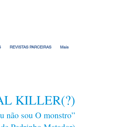
S
REVISTAS PARCEIRAS
Mais
AL KILLER(?)
u não sou O monstro”
 de Pedrinho Matador)