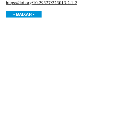
https://doi.org/10.29327/223013.2.1-2
- BAIXAR -
SAÚDE MENTAL: AS PRINCIPAIS
CAUSAS DO AFASTAMENTO
DOS PROFISSIONAIS DA
EDUCAÇÃO DOS SEUS
TRABALHOS
Betijane Soares de Barros
Andrea Marques Vanderlei Fregadolli
Jamyle Nunes de Souza Ferro
https://doi.org/10.29327/223013.2.1-3
- BAIXAR -
- BAIXAR -