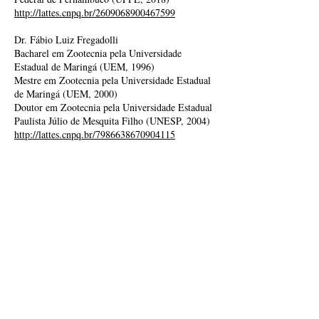
http://lattes.cnpq.br/2609068900467599
Dr. Fábio Luiz Fregadolli
Bacharel em Zootecnia pela Universidade
Estadual de Maringá (UEM, 1996)
Mestre em Zootecnia pela Universidade Estadual
de Maringá (UEM, 2000)
Doutor em Zootecnia pela Universidade Estadual
Paulista Júlio de Mesquita Filho (UNESP, 2004)
http://lattes.cnpq.br/7986638670904115
Drª. Jamyle Nunes de Souza Ferro
Bacharel em Farmácia pela Universidade Federal
de Alagoas (UFAL, 2009)
Mestre em Ciências da Saúde pela Universidade
Federal de Alagoas (UFAL, 2012)
Doutora em Ciências da Saúde pela Universidade
Federal de Alagoas (UFAL, 2016)
Pós-doutorado pela Universidade Federal de
Pernambuco (UFPE, 2018)
http://lattes.cnpq.br/2744379257791926
Drª. Laís Agra da Costa