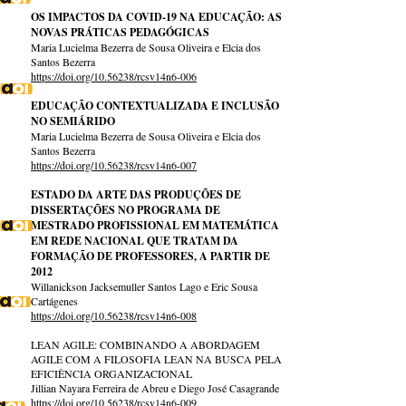
OS IMPACTOS DA COVID-19 NA EDUCAÇÃO: AS
NOVAS PRÁTICAS PEDAGÓGICAS
Maria Lucielma Bezerra de Sousa Oliveira e Elcia dos
Santos Bezerra
https://doi.org/10.56238/rcsv14n6-006
EDUCAÇÃO CONTEXTUALIZADA E INCLUSÃO
NO SEMIÁRIDO
Maria Lucielma Bezerra de Sousa Oliveira e Elcia dos
Santos Bezerra
https://doi.org/10.56238/rcsv14n6-007
ESTADO DA ARTE DAS PRODUÇÕES DE
DISSERTAÇÕES NO PROGRAMA DE
MESTRADO PROFISSIONAL EM MATEMÁTICA
EM REDE NACIONAL QUE TRATAM DA
FORMAÇÃO DE PROFESSORES, A PARTIR DE
2012
Willanickson Jacksemuller Santos Lago e Eric Sousa
Cartágenes
https://doi.org/10.56238/rcsv14n6-008
LEAN AGILE: COMBINANDO A ABORDAGEM
AGILE COM A FILOSOFIA LEAN NA BUSCA PELA
EFICIÊNCIA ORGANIZACIONAL
Jillian Nayara Ferreira de Abreu e Diego José Casagrande
https://doi.org/10.56238/rcsv14n6-009