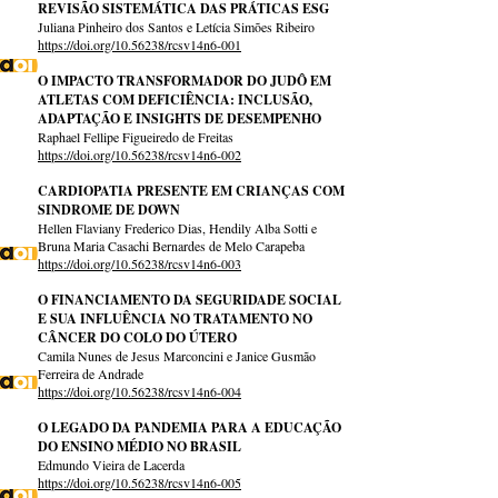
REVISÃO SISTEMÁTICA DAS PRÁTICAS ESG
Juliana Pinheiro dos Santos e Letícia Simões Ribeiro
https://doi.org/10.56238/rcsv14n6-001
O IMPACTO TRANSFORMADOR DO JUDÔ EM
ATLETAS COM DEFICIÊNCIA: INCLUSÃO,
ADAPTAÇÃO E INSIGHTS DE DESEMPENHO
Raphael Fellipe Figueiredo de Freitas
https://doi.org/10.56238/rcsv14n6-002
CARDIOPATIA PRESENTE EM CRIANÇAS COM
SINDROME DE DOWN
Hellen Flaviany Frederico Dias, Hendily Alba Sotti e
Bruna Maria Casachi Bernardes de Melo Carapeba
https://doi.org/10.56238/rcsv14n6-003
O FINANCIAMENTO DA SEGURIDADE SOCIAL
E SUA INFLUÊNCIA NO TRATAMENTO NO
CÂNCER DO COLO DO ÚTERO
Camila Nunes de Jesus Marconcini e Janice Gusmão
Ferreira de Andrade
https://doi.org/10.56238/rcsv14n6-004
O LEGADO DA PANDEMIA PARA A EDUCAÇÃO
DO ENSINO MÉDIO NO BRASIL
Edmundo Vieira de Lacerda
https://doi.org/10.56238/rcsv14n6-005