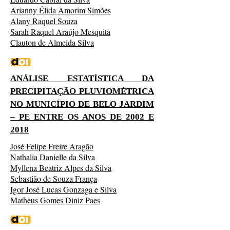
Arianny Élida Amorim Simões
Alany Raquel Souza
Sarah Raquel Araújo Mesquita
Clauton de Almeida Silva
ANÁLISE ESTATÍSTICA DA
PRECIPITAÇÃO PLUVIOMÉTRICA
NO MUNICÍPIO DE BELO JARDIM
– PE ENTRE OS ANOS DE 2002 E
2018
José Felipe Freire Aragão
Nathalia Danielle da Silva
Myllena Beatriz Alpes da Silva
Sebastião de Souza França
Igor José Lucas Gonzaga e Silva
Matheus Gomes Diniz Paes