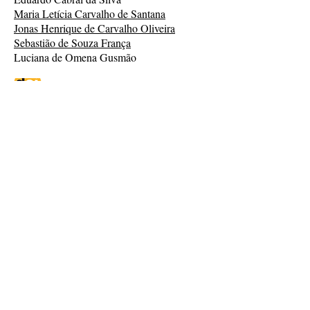
Maria Letícia Carvalho de Santana
Jonas Henrique de Carvalho Oliveira
Sebastião de Souza França
Luciana de Omena Gusmão
ESTUDO DAS CHUVAS INTENSAS
NA MATA SUL DE PERNAMBUCO:
estudo de caso dos eventos ocorridos
em junho de 2010
Laíza Bianca da Cunha Torres
Eduardo Cabral da Silva
Sebastião de Souza França
Tácila Mendes Cordeiro
Marcela Camila Brainer Alves
Luciana de Omena Gusmão
Precipitação Pluviométrica