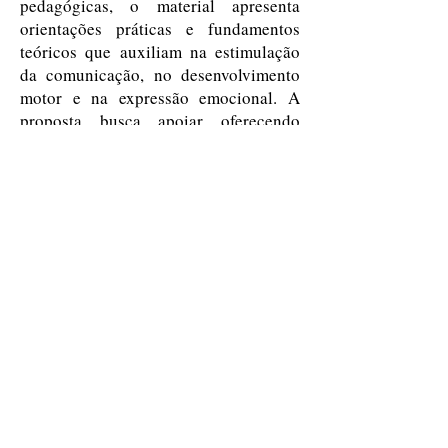
pedagógicas, o material apresenta
orientações práticas e fundamentos
teóricos que auxiliam na estimulação
da comunicação, no desenvolvimento
motor e na expressão emocional. A
proposta busca apoiar oferecendo
estratégias que favoreçam a
aprendizagem e a inclusão escolar
dessas crianças.
ISBN:
978-65-81683-59-7
N° PÁG: 42
© 2019 POR EDITORA HAWKING
CONTATO:
(82) 9 9932-1505
/
(82) 9 9183-