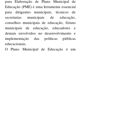
para Elaboração de Plano Municipal de
Educação (PME) é uma ferramenta essencial
para dirigentes municipais, técnicos de
secretarias municipais de educação,
conselhos municipais de educação, fóruns
municipais de educação, educadores e
demais envolvidos no desenvolvimento e
implementação das políticas públicas
educacionais.
O Plano Municipal de Educação é um
instrumento que orienta as ações, define
metas e estabelece estratégias para o avanço
da educação, garantindo que todos os
cidadãos tenham acesso a uma educação de
qualidade e com equidade, porque a ela é a
base sobre a qual se constrói uma sociedade
mais justa e igualitária.
ISBN:
978-65-88220-86-3
N° PÁG: 42