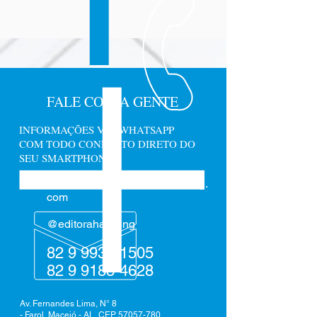
FALE COM A GENTE
INFORMAÇÕES VIA WHATSAPP
COM TODO CONFORTO DIRETO DO
SEU SMARTPHONE.
administrativo@editorahawking.
com
@editorahawking
82 9 9932-1505
82 9 9183-4628
Av. Fernandes Lima, N° 8
- Farol, Maceió - AL, CEP
57057-780